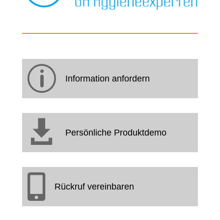
p
Information anfordern

Persönliche Produktdemo

Rückruf vereinbaren