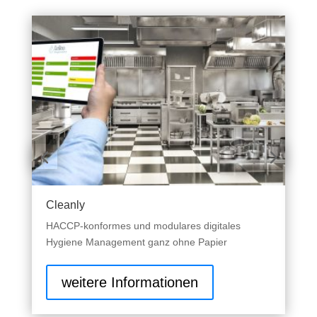
Cleanly
G
HACCP-konformes und modulares digitales
D
Hygiene Management ganz ohne Papier
v
weitere Informationen