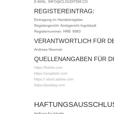
E-MAIL: INFO@CLOUDITEM.CO
REGISTEREINTRAG:
Eintragung im Handelsregister
Registergericht: Amtsgericht Ingolstadt
Registernummer: HRB 8983
VERANTWORTLICH FÜR DEN
Andreas Neumair
QUELLENANGABEN FÜR DI
https://fotolia.com
https://unsplash.com
https://
stock.adobe.com
https://pixabay.com
HAFTUNGSAUSSCHLUS
Haftung für Inhalte