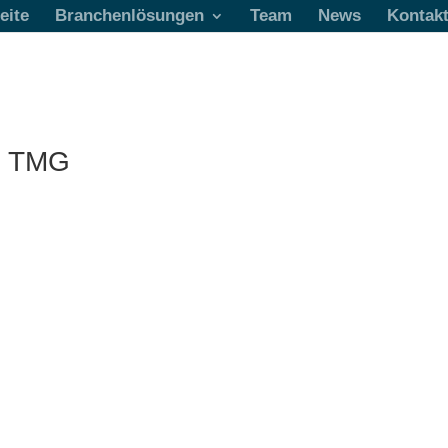
eite
Branchenlösungen
Team
News
Kontak
5 TMG