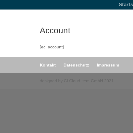
Starts
Account
[ec_account]
Kontakt
Datenschutz
Impressum
designed by CI Cloud Item GmbH 2021