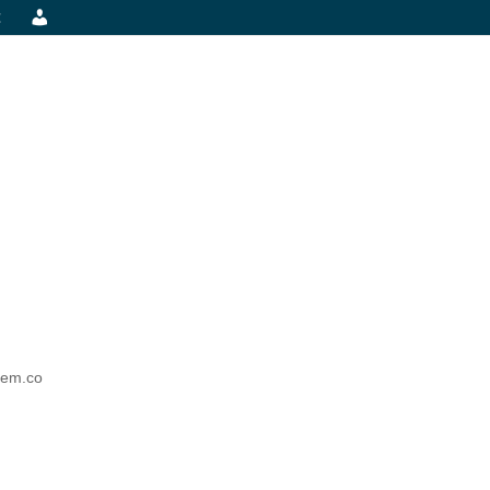
t
tem.co