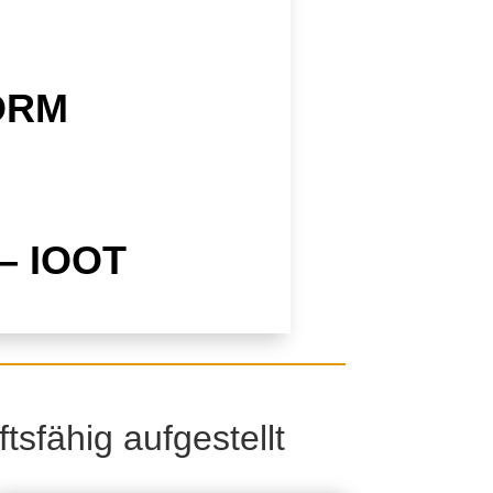
ORM
– IOOT
tsfähig aufgestellt