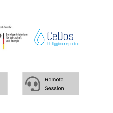

Remote
Session