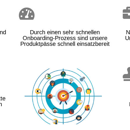

ind
Durch einen sehr schnellen
N
Onboarding-Prozess sind unsere
U
Produktpässe schnell einsatzbereit
kte
n