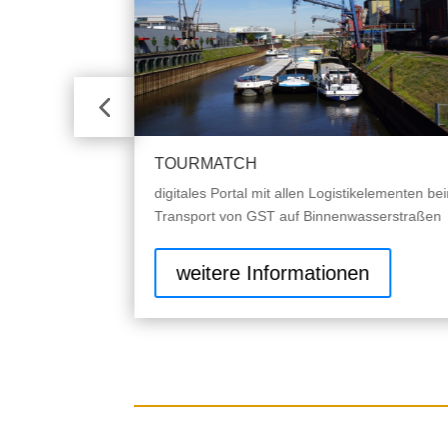
TOURMATCH
ement auf der
digitales Portal mit allen Logistikelementen be
duktfälschen
Transport von GST auf Binnenwasserstraßen
n
weitere Informationen