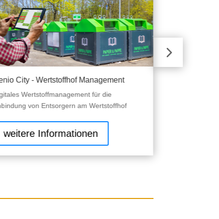
nio City - Wertstoffhof Management
Genio City - 
gitales Wertstoffmanagement für die
Bürgermelder, 
bindung von Entsorgern am Wertstoffhof
Wartungsmeldu
weitere Informationen
weitere 